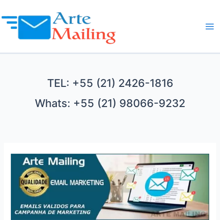
Ir
para
o
Ma
conteúdo
Me
TEL: +55 (21) 2426-1816
Whats: +55 (21) 98066-9232