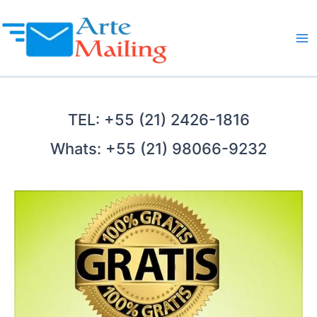
Ir
para
o
Ma
conteúdo
Me
TEL: +55 (21) 2426-1816
Whats: +55 (21) 98066-9232