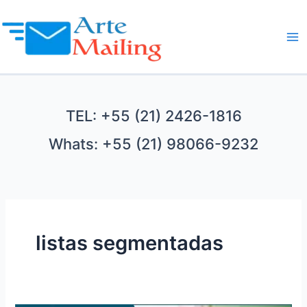
Ir
para
o
Ma
conteúdo
Me
TEL: +55 (21) 2426-1816
Whats: +55 (21) 98066-9232
listas segmentadas