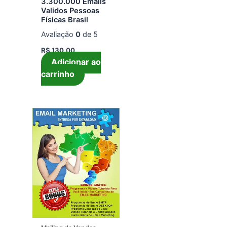
3.300.000 Emails
Validos Pessoas
Físicas Brasil
Avaliação
0
de 5
R$
130,00
Adicionar ao
carrinho