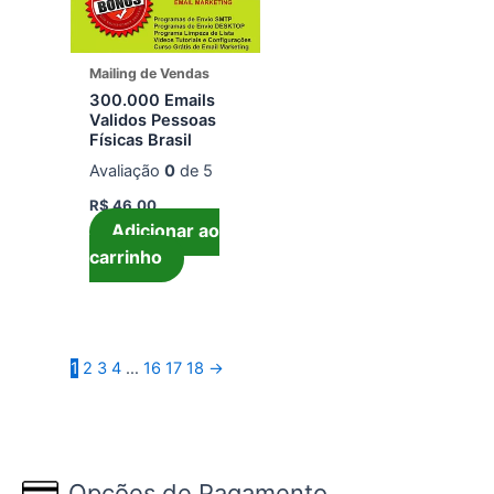
Mailing de Vendas
300.000 Emails
Validos Pessoas
Físicas Brasil
Avaliação
0
de 5
R$
46,00
Adicionar ao
carrinho
1
2
3
4
…
16
17
18
→
Opções de Pagamento