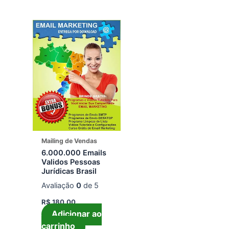
por
mais
recente
Mailing de Vendas
6.000.000 Emails
Validos Pessoas
Jurídicas Brasil
Avaliação
0
de 5
R$
180,00
Adicionar ao
carrinho