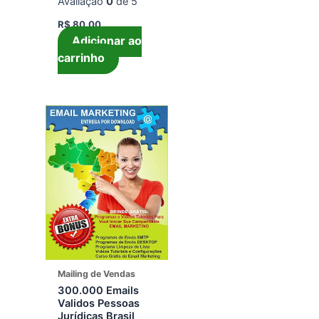
Avaliação
0
de 5
R$
80,00
Adicionar ao
carrinho
Mailing de Vendas
300.000 Emails
Validos Pessoas
Jurídicas Brasil