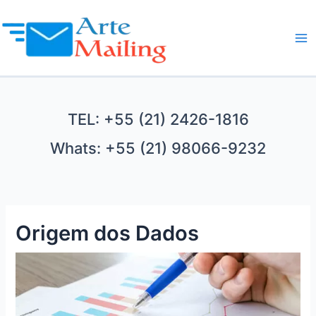
Ir
para
o
Ma
conteúdo
Me
TEL: +55 (21) 2426-1816
Whats: +55 (21) 98066-9232
Origem dos Dados