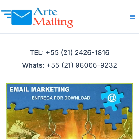
Ir
para
o
Ma
conteúdo
Me
TEL: +55 (21) 2426-1816
Whats: +55 (21) 98066-9232