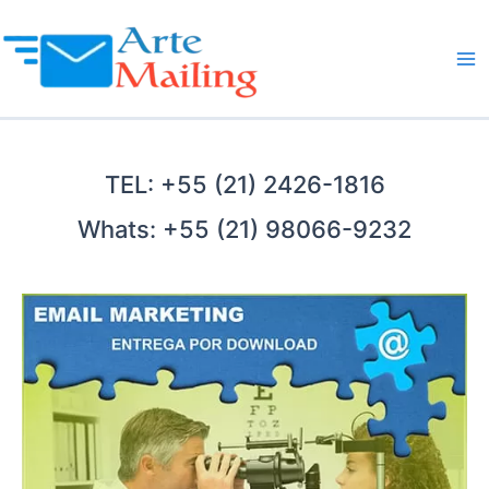
Ir
para
o
Ma
conteúdo
Me
TEL: +55 (21) 2426-1816
Whats: +55 (21) 98066-9232