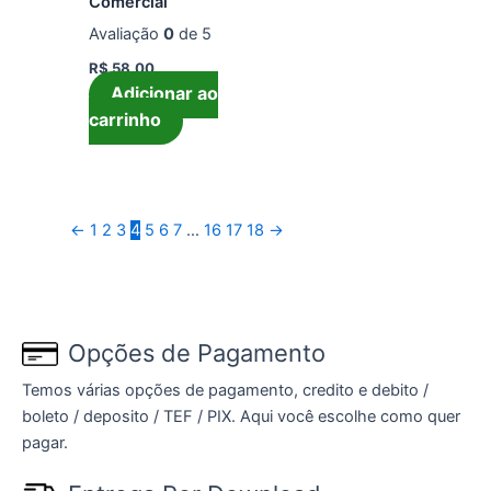
Comercial
Avaliação
0
de 5
R$
58,00
Adicionar ao
carrinho
←
1
2
3
4
5
6
7
…
16
17
18
→
Opções de Pagamento
Temos várias opções de pagamento, credito e debito /
boleto / deposito / TEF / PIX. Aqui você escolhe como quer
pagar.