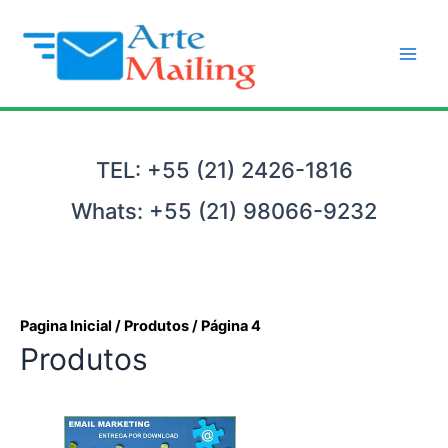
Ir
para
o
Main
conteúdo
Men
TEL: +55 (21) 2426-1816
Whats: +55 (21) 98066-9232
Pagina Inicial
/
Produtos
/ Página 4
Produtos