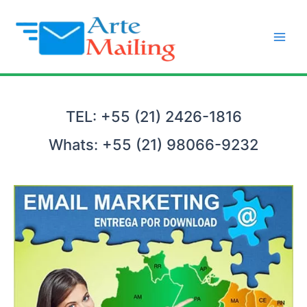
Ir
para
o
Main
conteúdo
Men
TEL: +55 (21) 2426-1816
Whats: +55 (21) 98066-9232