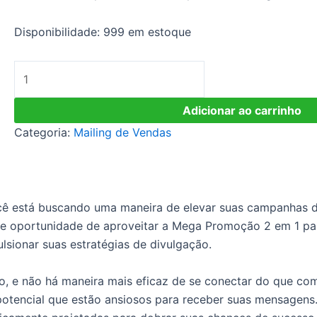
Disponibilidade:
999 em estoque
Mega
Oferta
2
Adicionar ao carrinho
Em
Categoria:
Mailing de Vendas
1
Para
Email
Marketing
cê está buscando uma maneira de elevar suas campanhas de
quantidade
e oportunidade de aproveitar a Mega Promoção 2 em 1 par
lsionar suas estratégias de divulgação.
, e não há maneira mais eficaz de se conectar do que com 
m potencial que estão ansiosos para receber suas mensag