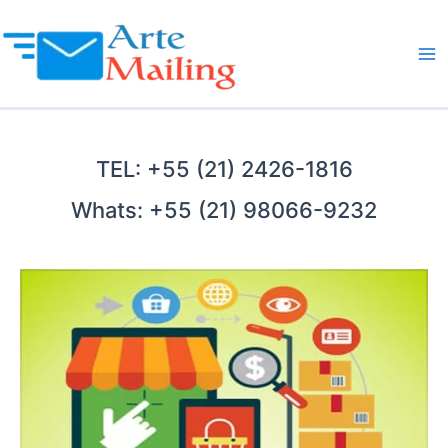
Ir
para
o
Ma
conteúdo
Me
TEL: +55 (21) 2426-1816
Whats: +55 (21) 98066-9232