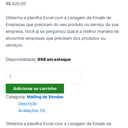
R$
420,00
Obtenha a planilha Excel com a Listagem de Emails de
Empresas que precisam do seu produto ou serviço da sua
empresa. Você já se perguntou qual é a melhor maneira de
encontrar empresas que precisam dos produtos ou
serviços
Disponibilidade:
998 em estoque
Listagem
de
Emails
Adicionar ao carrinho
de
Categoria:
Mailing de Vendas
Empresas
Descrição
quantidade
Avaliações (0)
Obtenha a planilha Excel com a Listagem de Emails de