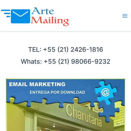
Ir
para
o
Ma
conteúdo
Me
TEL: +55 (21) 2426-1816
Whats: +55 (21) 98066-9232